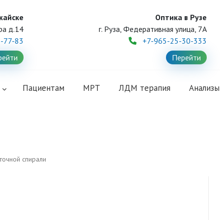
жайске
Оптика в Рузе
ра д.14
г. Руза, Федеративная улица, 7А
1-77-83
+7-965-25-30-333
рейти
Перейти
и
Пациентам
МРТ
ЛДМ терапия
Анализы
точной спирали