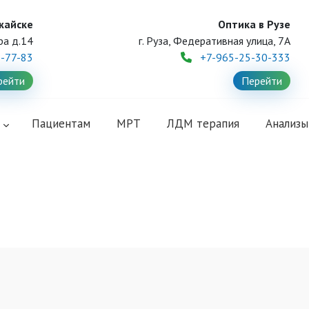
жайске
Оптика в Рузе
ра д.14
г. Руза, Федеративная улица, 7А
1-77-83
+7-965-25-30-333
рейти
Перейти
и
Пациентам
МРТ
ЛДМ терапия
Анализы