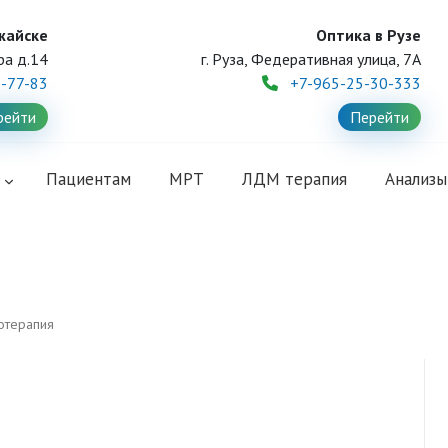
жайске
Оптика в Рузе
ра д.14
г. Руза, Федеративная улица, 7А
1-77-83
+7-965-25-30-333
рейти
Перейти
и
Пациентам
МРТ
ЛДМ терапия
Анализы
отерапия